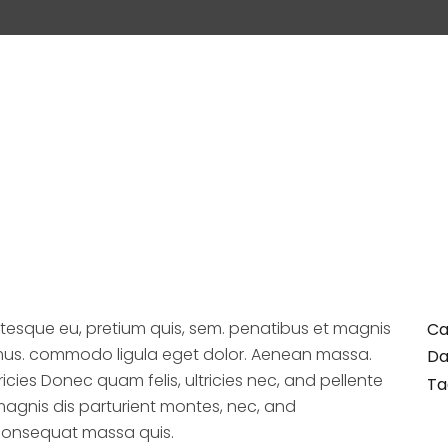
NOPLASTÍA
CIRUGIA FACIAL
PROCEDIMIENTOS
DR. 
entesque eu, pretium quis, sem. penatibus et magnis
Ca
s mus. commodo ligula eget dolor. Aenean massa.
Da
cies Donec quam felis, ultricies nec, and pellente
Ta
magnis dis parturient montes, nec, and
 consequat massa quis.